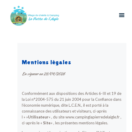
ACCUEIL
LOCATIONS
Mentions légales
RESTAURATION
En vigueur au 29/04/2026
LOISIRS
ÉVÉNEMENTS &
GROUPES
Conformément aux dispositions des Articles 6-III et 19 de
CONTACT
la Loi n°2004-575 du 21 juin 2004 pour la Confiance dans
l’économie numérique, dite L.C.E.N., il est porté à la
connaissance des utilisateurs et visiteurs, ci-après
l » »
Utilisateur
« , du site www.campinglapierredelaigle.fr ,
ci-après le «
Site
« , les présentes mentions légales.