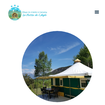
ACCUEIL
LOCATIONS
RESTAURATION
LOISIRS
ÉVÉNEMENTS &
GROUPES
CONTACT