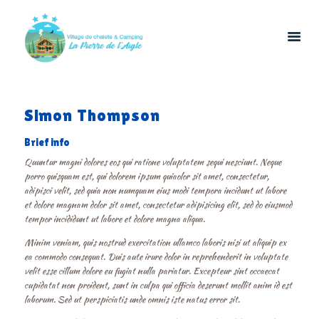
Simon Thompson
ACCUEIL
LOCATIONS
Brief info
RESTAURATION
Quuntur magni dolores eos qui ratione voluptatem sequi nesciunt. Neque
porro quisquam est, qui dolorem ipsum quiaolor sit amet, consectetur,
LOISIRS
adipisci velit, sed quia non numquam eius modi tempora incidunt ut labore
ÉVÉNEMENTS &
et dolore magnam dolor sit amet, consectetur adipisicing elit, sed do eiusmod
tempor incididunt ut labore et dolore magna aliqua.
GROUPES
CONTACT
Minim veniam, quis nostrud exercitation ullamco laboris nisi ut aliquip ex
ea commodo consequat. Duis aute irure dolor in reprehenderit in voluptate
velit esse cillum dolore eu fugiat nulla pariatur. Excepteur sint occaecat
cupidatat non proident, sunt in culpa qui officia deserunt mollit anim id est
laborum. Sed ut perspiciatis unde omnis iste natus error sit.