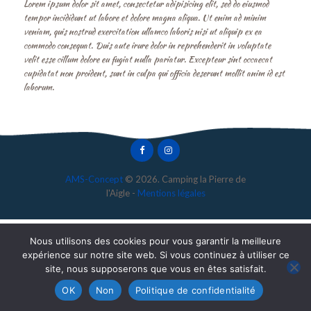
Lorem ipsum dolor sit amet, consectetur adipisicing elit, sed do eiusmod
tempor incididunt ut labore et dolore magna aliqua. Ut enim ad minim
veniam, quis nostrud exercitation ullamco laboris nisi ut aliquip ex ea
commodo consequat. Duis aute irure dolor in reprehenderit in voluptate
velit esse cillum dolore eu fugiat nulla pariatur. Excepteur sint occaecat
cupidatat non proident, sunt in culpa qui officia deserunt mollit anim id est
laborum.
AMS-Concept
© 2026. Camping la Pierre de
l'Aigle -
Mentions légales
Nous utilisons des cookies pour vous garantir la meilleure
expérience sur notre site web. Si vous continuez à utiliser ce
site, nous supposerons que vous en êtes satisfait.
OK
Non
Politique de confidentialité