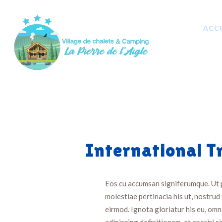
ACC
International T
Eos cu accumsan signiferumque. Ut pr
molestiae pertinacia his ut, nostrud
eirmod. Ignota gloriatur his eu, omn
adipiscing definitionem, et aperiri s