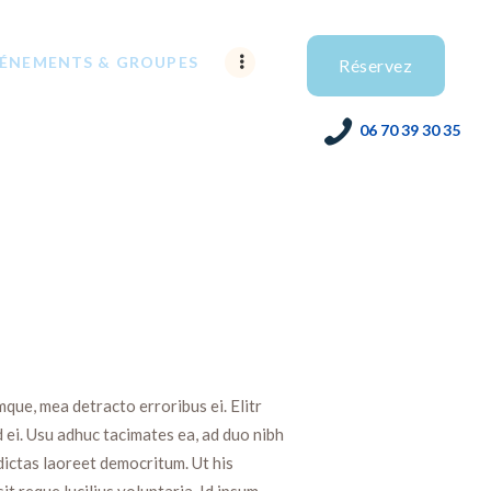
ÉNEMENTS & GROUPES
Réservez
06 70 39 30 35
que, mea detracto erroribus ei. Elitr
d ei. Usu adhuc tacimates ea, ad duo nibh
 dictas laoreet democritum. Ut his
it reque lucilius voluptaria. Id ipsum