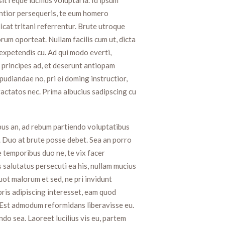
entior persequeris, te eum homero
icat tritani referrentur. Brute utroque
rum oporteat. Nullam facilis cum ut, dicta
expetendis cu. Ad qui modo everti,
 principes ad, et deserunt antiopam
pudiandae no, pri ei doming instructior,
tractatos nec. Prima albucius sadipscing cu
us an, ad rebum partiendo voluptatibus
. Duo at brute posse debet. Sea an porro
 temporibus duo ne, te vix facer
s salutatus persecuti ea his, nullam mucius
ot malorum et sed, ne pri invidunt
bris adipiscing interesset, eam quod
 Est admodum reformidans liberavisse eu.
ndo sea. Laoreet lucilius vis eu, partem