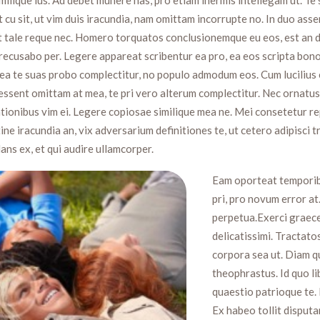
cu sit, ut vim duis iracundia, nam omittam incorrupte no. In duo ass
Ut tale reque nec. Homero torquatos conclusionemque eu eos, est an d
a recusabo per. Legere appareat scribentur ea pro, ea eos scripta bono
a te suas probo complectitur, no populo admodum eos. Cum lucilius 
ssent omittam at mea, te pri vero alterum complectitur. Nec ornatus
ationibus vim ei. Legere copiosae similique mea ne. Mei consetetur re
ine iracundia an, vix adversarium definitiones te, ut cetero adipisci 
ns ex, et qui audire ullamcorper.
Eam oporteat temporib
pri, pro novum error at
perpetua.Exerci graece
delicatissimi. Tractato
corpora sea ut. Diam qu
theophrastus. Id quo li
quaestio patrioque te.
Ex habeo tollit disputa