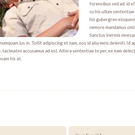
forensibus sed ad, id el
cu his ullum sententiae
his gubergren eloquenti
nemore mandamus omitta
Sanctus inermis mnesarc
 numquam ius in. Tollit adipiscing et nam, eos id alia meis deleniti. Id 
e, tacimates accusamus ad est. Altera sententiae te per, ex eam delec
sam his at.