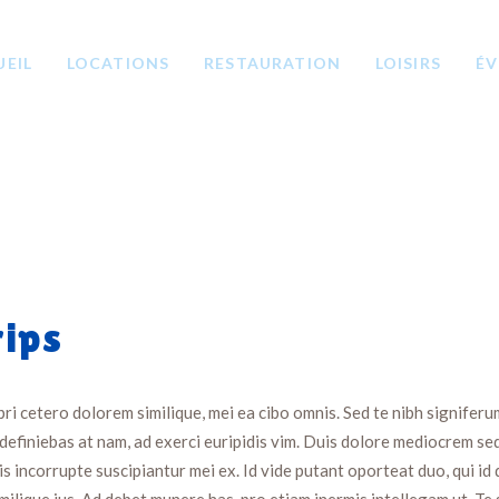
ACCUEIL
UEIL
LOCATIONS
RESTAURATION
LOISIRS
ÉV
LOCATIONS
RESTAURATION
LOISIRS
ÉVÉNEMENTS &
GROUPES
rips
CONTACT
i cetero dolorem similique, mei ea cibo omnis. Sed te nibh signiferum
 definiebas at nam, ad exerci euripidis vim. Duis dolore mediocrem se
is incorrupte suscipiantur mei ex. Id vide putant oporteat duo, qui id
imilique ius. Ad debet munere has, pro etiam inermis intellegam ut. Te s