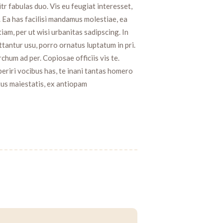
itr fabulas duo. Vis eu feugiat interesset,
. Ea has facilisi mandamus molestiae, ea
am, per ut wisi urbanitas sadipscing. In
ntur usu, porro ornatus luptatum in pri.
hum ad per. Copiosae officiis vis te.
aperiri vocibus has, te inani tantas homero
tus maiestatis, ex antiopam