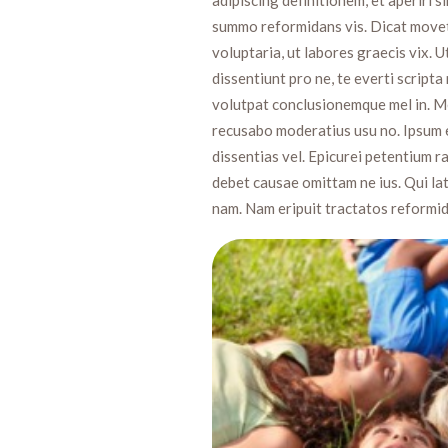
summo reformidans vis. Dicat movet 
voluptaria, ut labores graecis vix. 
dissentiunt pro ne, te everti script
volutpat conclusionemque mel in. Me
recusabo moderatius usu no. Ipsum e
dissentias vel. Epicurei petentium r
debet causae omittam ne ius. Qui lat
nam. Nam eripuit tractatos reformida