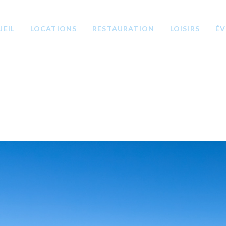
ACCUEIL
UEIL
LOCATIONS
RESTAURATION
LOISIRS
ÉV
LOCATIONS
RESTAURATION
LOISIRS
ÉVÉNEMENTS &
GROUPES
CONTACT